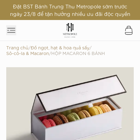
Đặt BST Bánh Trung Thu Metropole sớm trước
ngày 23/8 để tận hưởng nhiều ưu đãi độc quyền
Trang chủ
/
Đồ ngọt, hạt & hoa quả sấy
/
Sô-cô-la & Macaron
/
HỘP MACARON 6 BÁNH